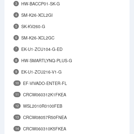
HW-BACCP01-SK-G
3
SM-K26-XCL2GI
4
SK-KV260-G
5
SM-K26-XCL2GC
6
EK-U1-ZCU104-G-ED
7
HW-SMARTLYNQ-PLUS-G
8
EK-U1-ZCU216-V1-G
9
EF-VIVADO-ENTER-FL
10
CRCW060312K1FKEA
11
WSL2010R0100FEB
12
CRCW08057R50FNEA
13
CRCW060310K5FKEA
14