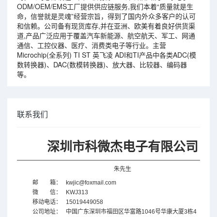
ODM/OEM/EMS工厂提供供应链服务,我们本着“质量就是生
命，信誉就是灵魂”经营宗旨，得到了国内外众多客户的认可
和信赖。公司备有现货库存,并在亚洲、欧美有着良好供货渠
道,产品广泛应用于覆盖汽车新能源、航空航天、军工、网通
通信、工控仪器、医疗、消费类电子等行业。主营
Microchip(全系列) TI ST 英飞凌 ADI和TI产品中各类ADC(模
数转换器)、DAC(数模转换器)、放大器、比较器、编码器
等。
联系我们
深圳市科微杰电子有限公司
朱先生
邮 箱：
kwjic@foxmail.com
微 信：
KWJ313
移动电话：
15019449058
公司地址：
中国广东
深圳市福田区华富路1046号华康大厦3栋4